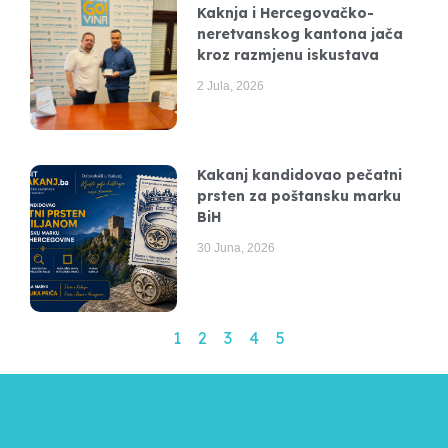
Kaknja i Hercegovačko-
neretvanskog kantona jača
kroz razmjenu iskustava
2 Jula, 2026
Kakanj kandidovao pečatni
prsten za poštansku marku
BiH
30 Juna, 2026
1
2
3
4
5