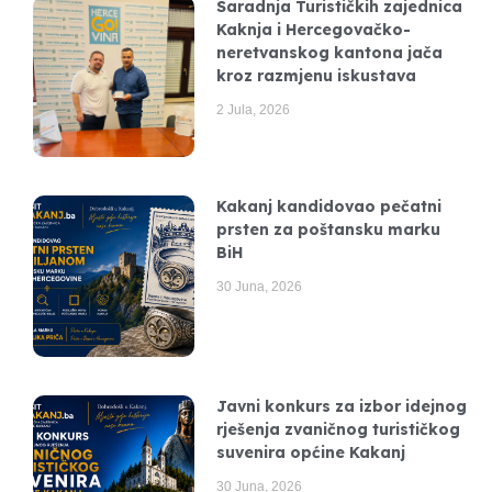
Saradnja Turističkih zajednica
Kaknja i Hercegovačko-
neretvanskog kantona jača
kroz razmjenu iskustava
2 Jula, 2026
Kakanj kandidovao pečatni
prsten za poštansku marku
BiH
30 Juna, 2026
Javni konkurs za izbor idejnog
rješenja zvaničnog turističkog
suvenira općine Kakanj
30 Juna, 2026