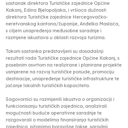
sastanak direktora Turističke zajednice Općine
Kakanj, Edina Bjelopoljaka, i vršioca dužnosti
direktora Turističke zajednice Hercegovačko-
neretvanskog kantona/županije, Anđelka Maslaća,
s ciljem unapređenja međusobne saradnje i
razmjene iskustava u oblasti razvoja turizma.
Tokom sastanka predstavljeni su dosadašnji
rezultati rada Turističke zajednice Općine Kakanj, s
posebnim osvrtom na realizirane i planirane projekte
usmjerene na razvoj turističke ponude, promociju
destinacije, unapređenje turističke infrastrukture te
jačanje lokalnih turističkih kapaciteta.
Sagovornici su razmijenili iskustva o organizaciji i
funkcionisanju turističkih zajednica, analizirali
mogućnosti buduće operativne saradnje te
razgovarali o modelima finansiranja turističkih
zajednica, pitanjima boravišne takse, saradnji