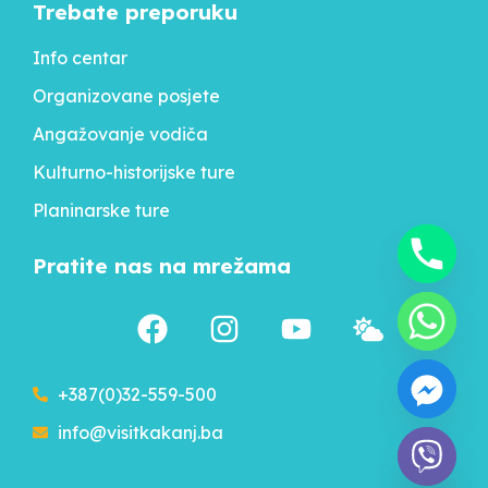
Trebate preporuku
Info centar
Organizovane posjete
Angažovanje vodiča
Kulturno-historijske ture
Planinarske ture
Pratite nas na mrežama
+387(0)32-559-500
info@visitkakanj.ba
chaty
Hide