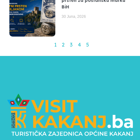
prsten za poštansku marku
BiH
30 Juna, 2026
1
2
3
4
5