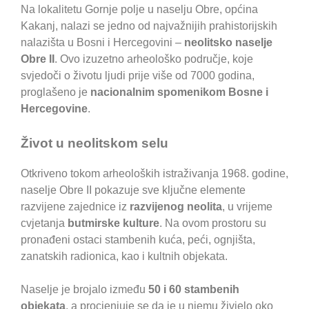
Na lokalitetu Gornje polje u naselju Obre, općina
Kakanj, nalazi se jedno od najvažnijih prahistorijskih
nalazišta u Bosni i Hercegovini –
neolitsko naselje
Obre II
. Ovo izuzetno arheološko područje, koje
svjedoči o životu ljudi prije više od 7000 godina,
proglašeno je
nacionalnim spomenikom Bosne i
Hercegovine
.
Život u neolitskom selu
Otkriveno tokom arheoloških istraživanja 1968. godine,
naselje Obre II pokazuje sve ključne elemente
razvijene zajednice iz
razvijenog neolita
, u vrijeme
cvjetanja
butmirske kulture
. Na ovom prostoru su
pronađeni ostaci stambenih kuća, peći, ognjišta,
zanatskih radionica, kao i kultnih objekata.
Naselje je brojalo između
50 i 60 stambenih
objekata
, a procjenjuje se da je u njemu živjelo oko