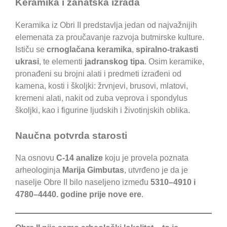
Keramika i zanatska izrada
Keramika iz Obri II predstavlja jedan od najvažnijih
elemenata za proučavanje razvoja butmirske kulture.
Ističu se
crnoglačana keramika
,
spiralno-trakasti
ukrasi
, te elementi
jadranskog tipa
. Osim keramike,
pronađeni su brojni alati i predmeti izrađeni od
kamena, kosti i školjki: žrvnjevi, brusovi, mlatovi,
kremeni alati, nakit od zuba veprova i spondylus
školjki, kao i figurine ljudskih i životinjskih oblika.
Naučna potvrda starosti
Na osnovu
C-14 analize
koju je provela poznata
arheologinja
Marija Gimbutas
, utvrđeno je da je
naselje Obre II bilo naseljeno između
5310–4910 i
4780–4440. godine prije nove ere
.