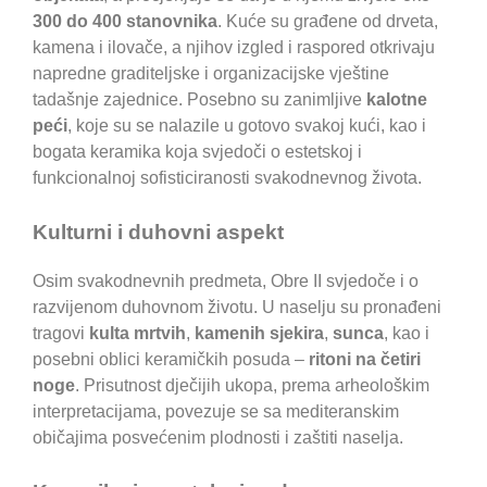
300 do 400 stanovnika
. Kuće su građene od drveta,
kamena i ilovače, a njihov izgled i raspored otkrivaju
napredne graditeljske i organizacijske vještine
tadašnje zajednice. Posebno su zanimljive
kalotne
peći
, koje su se nalazile u gotovo svakoj kući, kao i
bogata keramika koja svjedoči o estetskoj i
funkcionalnoj sofisticiranosti svakodnevnog života.
Kulturni i duhovni aspekt
Osim svakodnevnih predmeta, Obre II svjedoče i o
razvijenom duhovnom životu. U naselju su pronađeni
tragovi
kulta mrtvih
,
kamenih sjekira
,
sunca
, kao i
posebni oblici keramičkih posuda –
ritoni na četiri
noge
. Prisutnost dječijih ukopa, prema arheološkim
interpretacijama, povezuje se sa mediteranskim
običajima posvećenim plodnosti i zaštiti naselja.