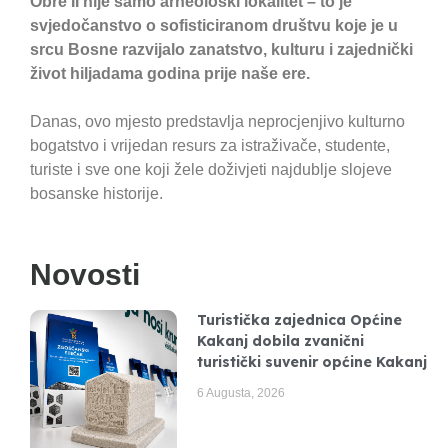
Obre II nije samo arheološki lokalitet – to je
svjedočanstvo o sofisticiranom društvu koje je u
srcu Bosne razvijalo zanatstvo, kulturu i zajednički
život hiljadama godina prije naše ere.
Danas, ovo mjesto predstavlja neprocjenjivo kulturno
bogatstvo i vrijedan resurs za istraživače, studente,
turiste i sve one koji žele doživjeti najdublje slojeve
bosanske historije.
Novosti
Turistička zajednica Općine
Kakanj dobila zvanični
turistički suvenir općine Kakanj
6 Augusta, 2026