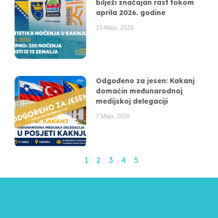
bilježi značajan rast tokom
aprila 2026. godine
15 Maja, 2026
Odgođeno za jesen: Kakanj
domaćin međunarodnoj
medijskoj delegaciji
7 Maja, 2026
1
2
3
4
5