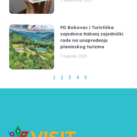
1 Septembra, 2025
PD Bobovac i Turistička
zajednica Kakanj zajednički
rade na unapređenju
planinskog turizma
7 Augusta, 2025
1
2
3
4
5