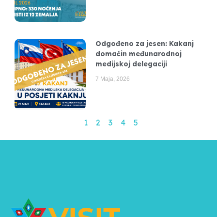
Odgođeno za jesen: Kakanj
domaćin međunarodnoj
medijskoj delegaciji
7 Maja, 2026
1
2
3
4
5