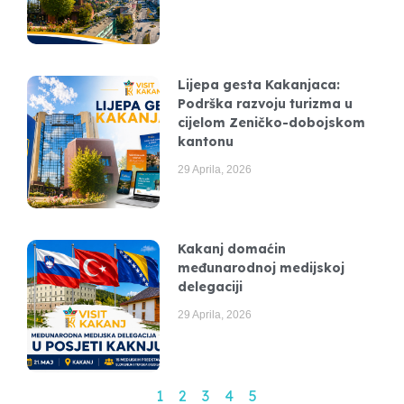
Lijepa gesta Kakanjaca:
Podrška razvoju turizma u
cijelom Zeničko-dobojskom
kantonu
29 Aprila, 2026
Kakanj domaćin
međunarodnoj medijskoj
delegaciji
29 Aprila, 2026
1
2
3
4
5