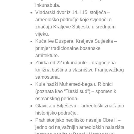
inkunabula.
Vladarski dvor iz 14. i 15. stoljeća –
arheološko područje koje svjedoči o
značaju Kraljeve Sutjeske u srednjem
vijeku.
Kuća Ive Duspera, Kraljeva Sutjeska –
primjer tradicionalne bosanske
arhitekture.
Zbirka od 22 inkunabule – dragocjena
knjižna baština u vlasništvu Franjevačkog
samostana.
Kula hadži Muhamed-bega u Ribnici
(poznata kao “Turski sud”) – spomenik
osmanskog perioda.
Glavica u Bilješevu – arheološki značajno
historijsko područje.
Prahistorijsko neolitsko naselje Obre II –
jedno od najvažnijih arheoloških nalazišta