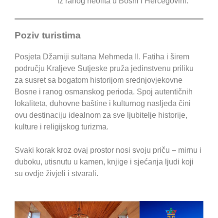
iz ranog neolita u Bosni i Hercegovini.
Poziv turistima
Posjeta Džamiji sultana Mehmeda II. Fatiha i širem
području Kraljeve Sutjeske pruža jedinstvenu priliku
za susret sa bogatom historijom srednjovjekovne
Bosne i ranog osmanskog perioda. Spoj autentičnih
lokaliteta, duhovne baštine i kulturnog nasljeđa čini
ovu destinaciju idealnom za sve ljubitelje historije,
kulture i religijskog turizma.
Svaki korak kroz ovaj prostor nosi svoju priču – mirnu i
duboku, utisnutu u kamen, knjige i sjećanja ljudi koji
su ovdje živjeli i stvarali.