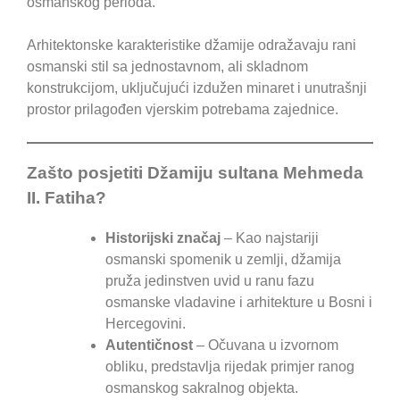
osmanskog perioda.
Arhitektonske karakteristike džamije odražavaju rani
osmanski stil sa jednostavnom, ali skladnom
konstrukcijom, uključujući izdužen minaret i unutrašnji
prostor prilagođen vjerskim potrebama zajednice.
Zašto posjetiti Džamiju sultana Mehmeda
II. Fatiha?
Historijski značaj
– Kao najstariji
osmanski spomenik u zemlji, džamija
pruža jedinstven uvid u ranu fazu
osmanske vladavine i arhitekture u Bosni i
Hercegovini.
Autentičnost
– Očuvana u izvornom
obliku, predstavlja rijedak primjer ranog
osmanskog sakralnog objekta.