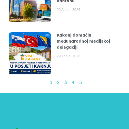
kantonu
29 Aprila, 2026
Kakanj domaćin
međunarodnoj medijskoj
delegaciji
29 Aprila, 2026
1
2
3
4
5