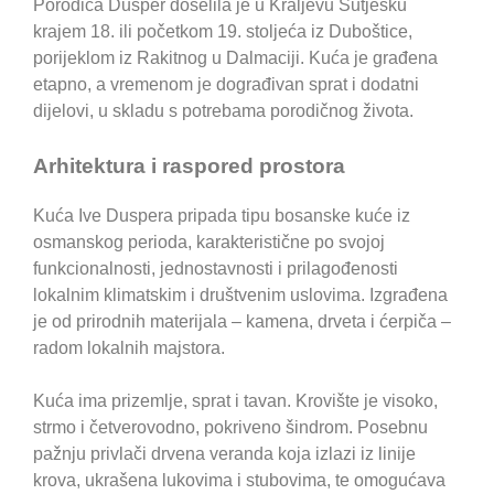
Porodica Dusper doselila je u Kraljevu Sutjesku
krajem 18. ili početkom 19. stoljeća iz Duboštice,
porijeklom iz Rakitnog u Dalmaciji. Kuća je građena
etapno, a vremenom je dograđivan sprat i dodatni
dijelovi, u skladu s potrebama porodičnog života.
Arhitektura i raspored prostora
Kuća Ive Duspera pripada tipu bosanske kuće iz
osmanskog perioda, karakteristične po svojoj
funkcionalnosti, jednostavnosti i prilagođenosti
lokalnim klimatskim i društvenim uslovima. Izgrađena
je od prirodnih materijala – kamena, drveta i ćerpiča –
radom lokalnih majstora.
Kuća ima prizemlje, sprat i tavan. Krovište je visoko,
strmo i četverovodno, pokriveno šindrom. Posebnu
pažnju privlači drvena veranda koja izlazi iz linije
krova, ukrašena lukovima i stubovima, te omogućava