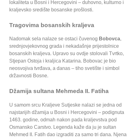
lokaliteta u Bosni i Hercegovini – duhovno, kulturno i
kraljevsko središte bosanske prošlosti.
Tragovima bosanskih kraljeva
Nadomak sela nalaze se ostaci čuvenog
Bobovca
,
srednjovjekovnog grada i nekadašnje prijestolnice
bosanskih kraljeva. Upravo su ovdje stolovali Tvrtko,
Stjepan Ostoja i kraljica Katarina. Bobovac je bio
neosvojiva tvrđava, a danas – tiho svetište i simbol
državnosti Bosne.
Džamija sultana Mehmeda II. Fatiha
U samom srcu Kraljeve Sutjeske nalazi se jedna od
najstarijih džamija u Bosni i Hercegovini – podignuta
1463. godine, odmah nakon pada kraljevstva pod
Osmansko Carstvo. Legenda kaže da ju je sultan
Mehmed II. Fatih dao izgraditi za samo tri dana. Njena