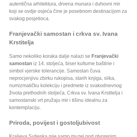
autentična arhitektura, drvena munara i duhovni mir
koji se ovdje osjeća čine je posebnom destinacijom za
svakog posjetioca.
Franjevački samostan i crkva sv. Ivana
Krstitelja
Samo nekoliko koraka dalje nalazi se
Franjevački
samostan
iz 14. stoljeća, biser kulturne baštine i
simbol vjerske tolerancije. Samostan čuva
neprocjenjivu zbirku rukopisa, starih knjiga, slika,
numizmatičku kolekciju i predmete iz svakodnevnog
života prethodnih stoljeća. Crkva sv. Ivana Krstitelja i
samostanski vrt pružaju mir i tišinu idealnu za
kontemplaciju.
Priroda, povijest i gostoljubivost
Kraljeva Sutjeska nije samo muzej pod otvorenim