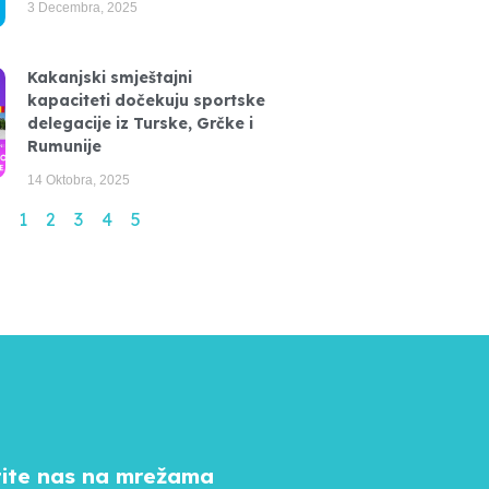
3 Decembra, 2025
Kakanjski smještajni
kapaciteti dočekuju sportske
delegacije iz Turske, Grčke i
Rumunije
14 Oktobra, 2025
1
2
3
4
5
tite nas na mrežama