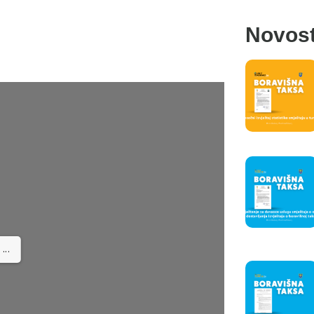
Novost
...