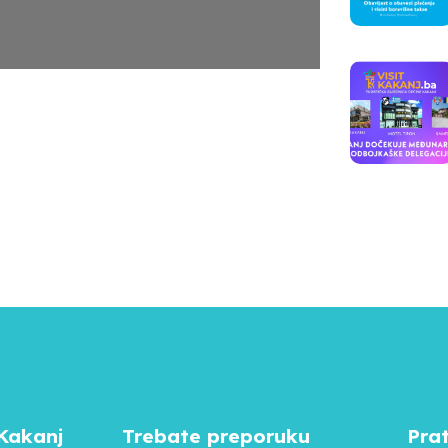
Kakanj
Trebate preporuku
Pra