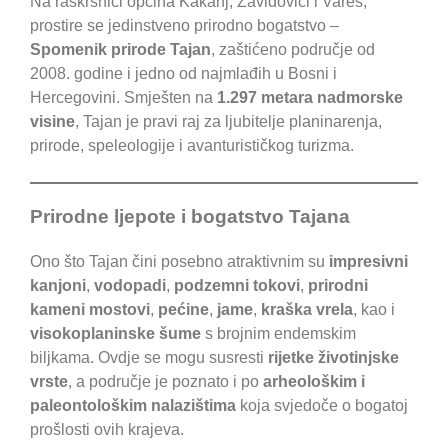
Na raskrsnici općina Kakanj, Zavidovići i Vareš,
prostire se jedinstveno prirodno bogatstvo –
Spomenik prirode Tajan
, zaštićeno područje od
2008. godine i jedno od najmlađih u Bosni i
Hercegovini. Smješten na
1.297 metara nadmorske
visine
, Tajan je pravi raj za ljubitelje planinarenja,
prirode, speleologije i avanturističkog turizma.
Prirodne ljepote i bogatstvo Tajana
Ono što Tajan čini posebno atraktivnim su
impresivni
kanjoni
,
vodopadi
,
podzemni tokovi
,
prirodni
kameni mostovi
,
pećine
,
jame
,
kraška vrela
, kao i
visokoplaninske šume
s brojnim endemskim
biljkama. Ovdje se mogu susresti
rijetke životinjske
vrste
, a područje je poznato i po
arheološkim i
paleontološkim nalazištima
koja svjedoče o bogatoj
prošlosti ovih krajeva.