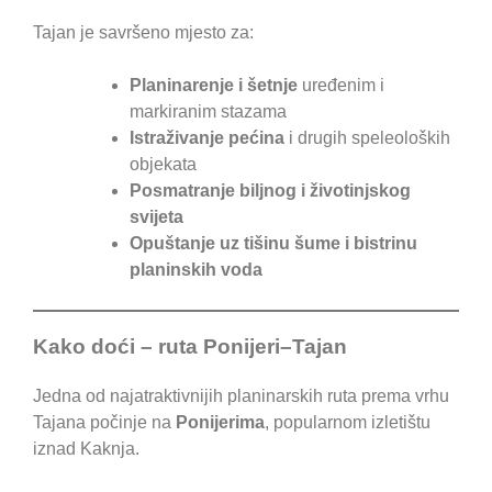
Tajan je savršeno mjesto za:
Planinarenje i šetnje
uređenim i
markiranim stazama
Istraživanje pećina
i drugih speleoloških
objekata
Posmatranje biljnog i životinjskog
svijeta
Opuštanje uz tišinu šume i bistrinu
planinskih voda
Kako doći – ruta Ponijeri–Tajan
Jedna od najatraktivnijih planinarskih ruta prema vrhu
Tajana počinje na
Ponijerima
, popularnom izletištu
iznad Kaknja.