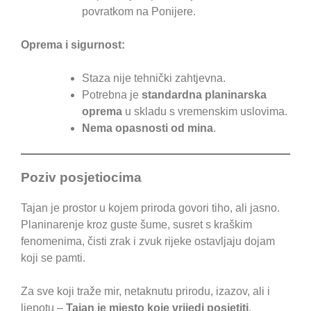
povratkom na Ponijere.
Oprema i sigurnost:
Staza nije tehnički zahtjevna.
Potrebna je
standardna planinarska
oprema
u skladu s vremenskim uslovima.
Nema opasnosti od mina
.
Poziv posjetiocima
Tajan je prostor u kojem priroda govori tiho, ali jasno.
Planinarenje kroz guste šume, susret s kraškim
fenomenima, čisti zrak i zvuk rijeke ostavljaju dojam
koji se pamti.
Za sve koji traže mir, netaknutu prirodu, izazov, ali i
ljepotu –
Tajan je mjesto koje vrijedi posjetiti
.