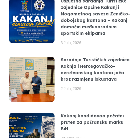
Uspješna saradnja Turističke
zajednice Općine Kakanj i
Nogometnog saveza Zeničko-
dobojskog kantona – Kakanj
domaćin međunarodnim
sportskim ekipama
3 Jula, 2026
Saradnja Turističkih zajednica
Kaknja i Hercegovačko-
neretvanskog kantona jača
kroz razmjenu iskustava
2 Jula, 2026
Kakanj kandidovao pečatni
prsten za poštansku marku
BiH