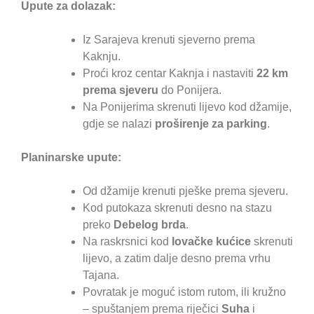
Upute za dolazak:
Iz Sarajeva krenuti sjeverno prema
Kaknju.
Proći kroz centar Kaknja i nastaviti
22 km
prema sjeveru
do Ponijera.
Na Ponijerima skrenuti lijevo kod džamije,
gdje se nalazi
proširenje za parking
.
Planinarske upute:
Od džamije krenuti pješke prema sjeveru.
Kod putokaza skrenuti desno na stazu
preko
Debelog brda
.
Na raskrsnici kod
lovačke kućice
skrenuti
lijevo, a zatim dalje desno prema vrhu
Tajana.
Povratak je moguć istom rutom, ili kružno
– spuštanjem prema riječici
Suha
i