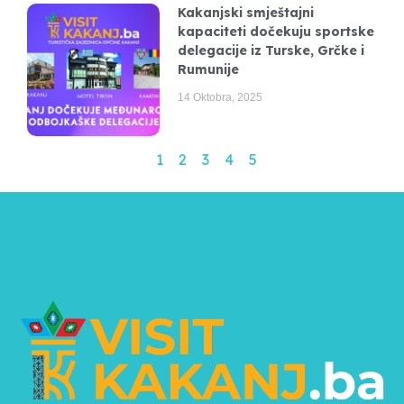
Kakanjski smještajni
kapaciteti dočekuju sportske
delegacije iz Turske, Grčke i
Rumunije
14 Oktobra, 2025
1
2
3
4
5