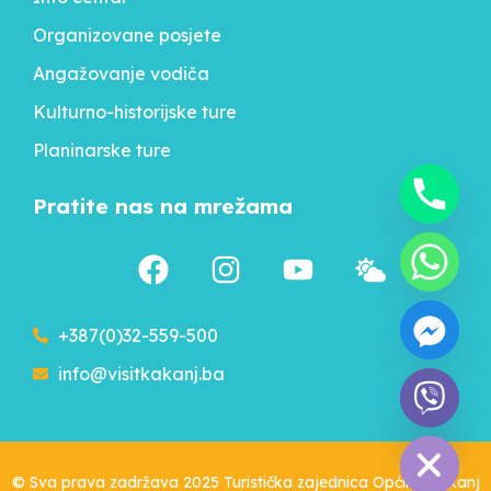
Organizovane posjete
Angažovanje vodiča
Kulturno-historijske ture
Planinarske ture
Pratite nas na mrežama
+387(0)32-559-500
info@visitkakanj.ba
chaty
Hide
© Sva prava zadržava 2025 Turistička zajednica Općine Kakanj