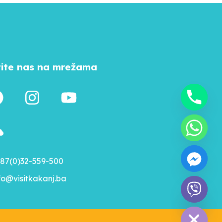
tite nas na mrežama
87(0)32-559-500
fo@visitkakanj.ba
chaty
Hide