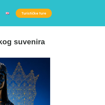
Turističke ture
čkog suvenira