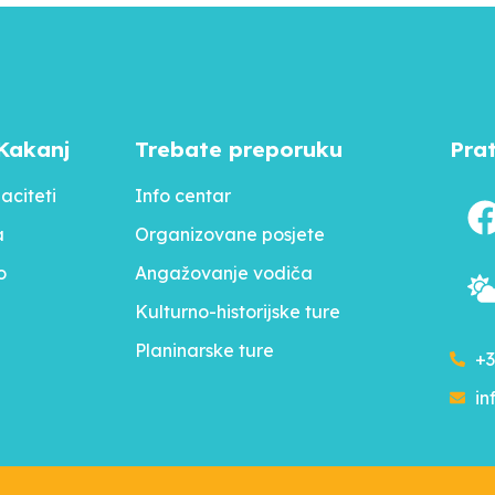
Kakanj
Trebate preporuku
Pra
aciteti
Info centar
a
Organizovane posjete
o
Angažovanje vodiča
Kulturno-historijske ture
Planinarske ture
+3
in