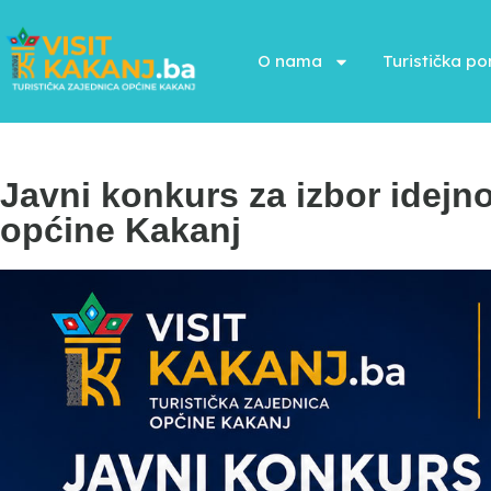
O nama
Turistička p
Javni konkurs za izbor idejn
općine Kakanj