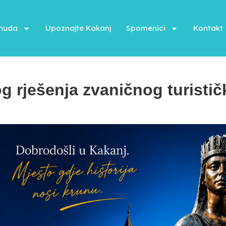
onuda
Upoznajte Kakanj
Spomenici
Kontakt
og rješenja zvaničnog turisti