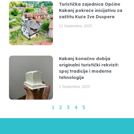
Turistička zajednica Općine
Kakanj pokreće inicijativu za
zaštitu Kuće Ive Duspera
12 Septembra, 2025
Kakanj konačno dobija
originalni turistički rekvizit:
spoj tradicije i moderne
tehnologije
1 Septembra, 2025
1
2
3
4
5