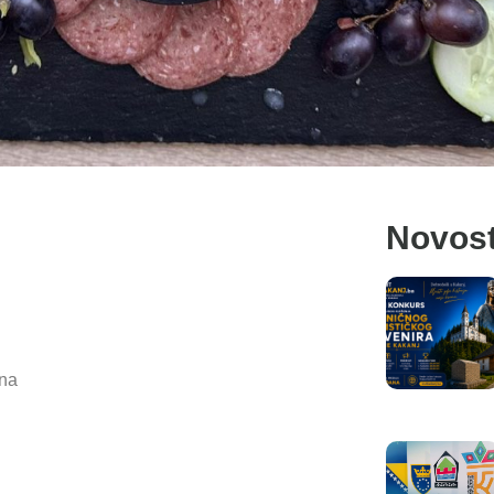
Novost
ina