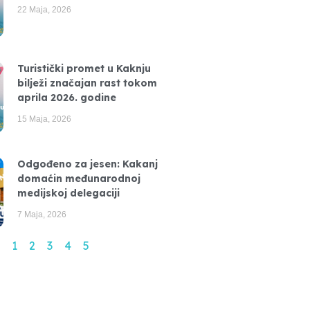
22 Maja, 2026
Turistički promet u Kaknju
bilježi značajan rast tokom
aprila 2026. godine
15 Maja, 2026
Odgođeno za jesen: Kakanj
domaćin međunarodnoj
medijskoj delegaciji
7 Maja, 2026
1
2
3
4
5