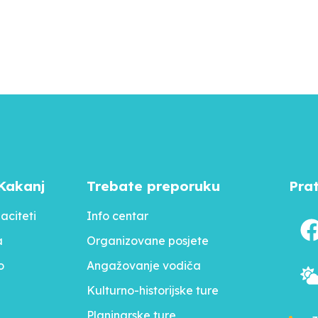
Kakanj
Trebate preporuku
Pra
aciteti
Info centar
a
Organizovane posjete
o
Angažovanje vodiča
Kulturno-historijske ture
Planinarske ture