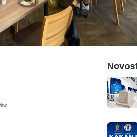
Novost
vina