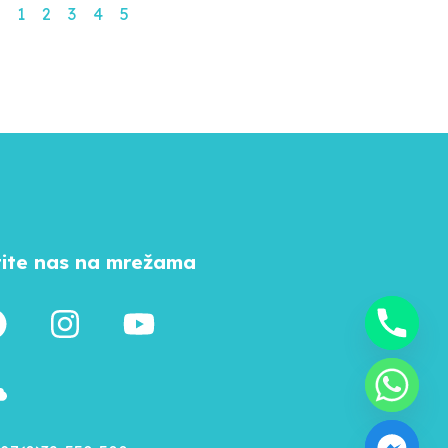
1
2
3
4
5
tite nas na mrežama