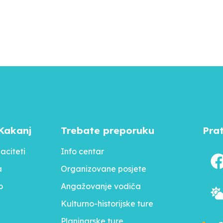
Kakanj
Trebate preporuku
Pra
aciteti
Info centar
a
Organizovane posjete
o
Angažovanje vodiča
Kulturno-historijske ture
Planinarske ture