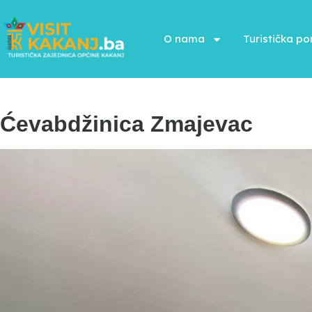
O nama
Turistička p
Ćevabdžinica Zmajevac