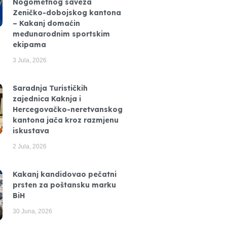
Nogometnog saveza
Zeničko-dobojskog kantona
– Kakanj domaćin
međunarodnim sportskim
ekipama
3 Jula, 2026
Saradnja Turističkih
zajednica Kaknja i
Hercegovačko-neretvanskog
kantona jača kroz razmjenu
iskustava
2 Jula, 2026
Kakanj kandidovao pečatni
prsten za poštansku marku
BiH
30 Juna, 2026