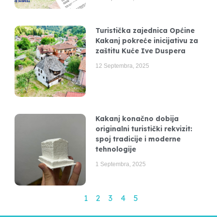
Turistička zajednica Općine
Kakanj pokreće inicijativu za
zaštitu Kuće Ive Duspera
12 Septembra, 2025
Kakanj konačno dobija
originalni turistički rekvizit:
spoj tradicije i moderne
tehnologije
1 Septembra, 2025
1
2
3
4
5