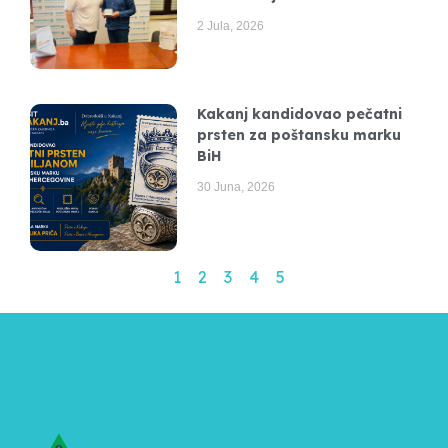
2 Jula, 2026
Kakanj kandidovao pečatni
prsten za poštansku marku
BiH
30 Juna, 2026
1
2
3
4
5