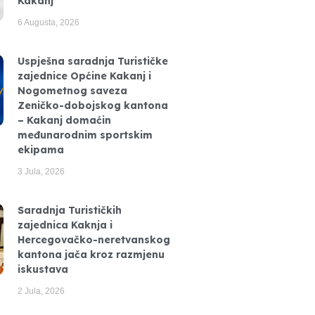
Kakanj
6 Augusta, 2026
Uspješna saradnja Turističke
zajednice Općine Kakanj i
Nogometnog saveza
Zeničko-dobojskog kantona
– Kakanj domaćin
međunarodnim sportskim
ekipama
3 Jula, 2026
Saradnja Turističkih
zajednica Kaknja i
Hercegovačko-neretvanskog
kantona jača kroz razmjenu
iskustava
2 Jula, 2026