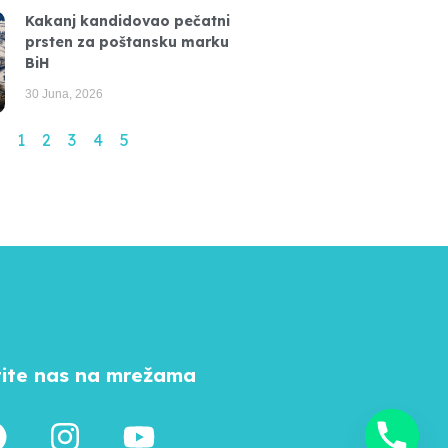
Kakanj kandidovao pečatni
prsten za poštansku marku
BiH
30 Juna, 2026
1
2
3
4
5
tite nas na mrežama