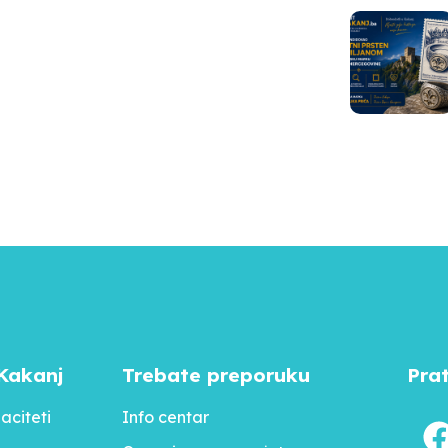
Kakanj
Trebate preporuku
Pra
aciteti
Info centar