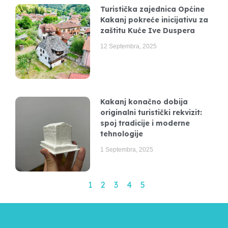
Turistička zajednica Općine
Kakanj pokreće inicijativu za
zaštitu Kuće Ive Duspera
12 Septembra, 2025
Kakanj konačno dobija
originalni turistički rekvizit:
spoj tradicije i moderne
tehnologije
1 Septembra, 2025
1
2
3
4
5