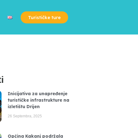
Turističke ture
i
Inicijativa za unapređenje
turističke infrastrukture na
izletištu Drijen
26 Septembra, 2025
Općina Kakanj podržala