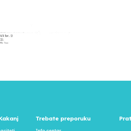
Kakanj
Trebate preporuku
Pra
aciteti
Info centar