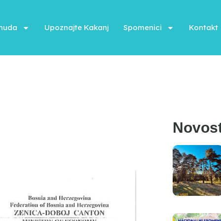
onuda
Upoznajte Kakanj
Spomenici
Kontakt
Novost