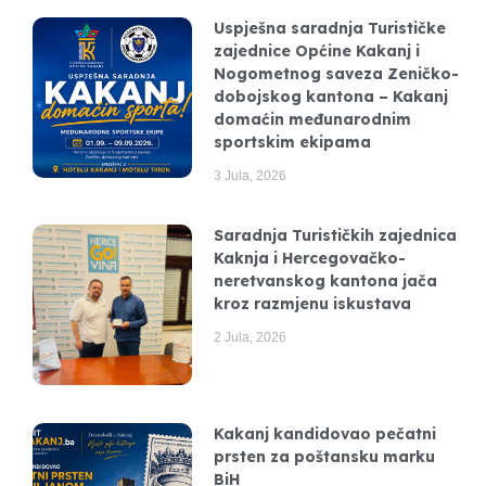
Uspješna saradnja Turističke
zajednice Općine Kakanj i
Nogometnog saveza Zeničko-
dobojskog kantona – Kakanj
domaćin međunarodnim
sportskim ekipama
3 Jula, 2026
Saradnja Turističkih zajednica
Kaknja i Hercegovačko-
neretvanskog kantona jača
kroz razmjenu iskustava
2 Jula, 2026
Kakanj kandidovao pečatni
prsten za poštansku marku
BiH